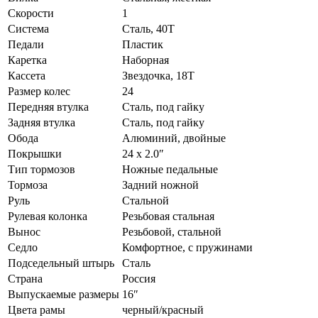
Скорости
1
Система
Сталь, 40T
Педали
Пластик
Каретка
Наборная
Кассета
Звездочка, 18Т
Размер колес
24
Передняя втулка
Сталь, под гайку
Задняя втулка
Сталь, под гайку
Обода
Алюминий, двойные
Покрышки
24 x 2.0ʺ
Тип тормозов
Ножные педальные
Тормоза
Задний ножной
Руль
Стальной
Рулевая колонка
Резьбовая стальная
Вынос
Резьбовой, стальной
Седло
Комфортное, с пружинами
Подседельный штырь
Сталь
Страна
Россия
Выпускаемые размеры
16ʺ
Цвета рамы
черный/красный