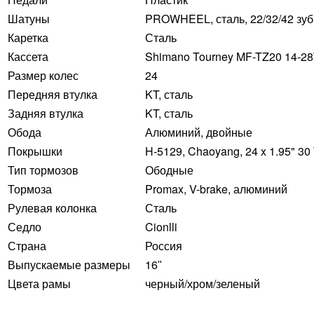
Шатуны
PROWHEEL, сталь, 22/32/42 зуб
Каретка
Сталь
Кассета
Shimano Tourney MF-TZ20 14-28
Размер колес
24
Передняя втулка
KT, сталь
Задняя втулка
KT, сталь
Обода
Алюминий, двойные
Покрышки
H-5129, Chaoyang, 24 x 1.95" 30
Тип тормозов
Ободные
Тормоза
Promax, V-brake, алюминий
Рулевая колонка
Сталь
Седло
Cionlli
Страна
Россия
Выпускаемые размеры
16ʺ
Цвета рамы
черный/хром/зеленый