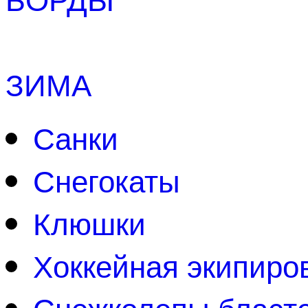
ЗИМА
Санки
Снегокаты
Клюшки
Хоккейная экипиро
Снежколепы бласт