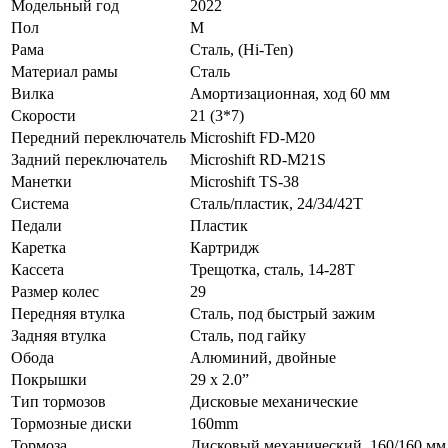
Модельный год
2022
Пол
М
Рама
Сталь, (Hi-Ten)
Материал рамы
Сталь
Вилка
Амортизационная, ход 60 мм
Скорости
21 (3*7)
Передний переключатель
Microshift FD-M20
Задний переключатель
Microshift RD-M21S
Манетки
Microshift TS-38
Система
Сталь/пластик, 24/34/42T
Педали
Пластик
Каретка
Картридж
Кассета
Трещотка, сталь, 14-28Т
Размер колес
29
Передняя втулка
Сталь, под быстрый зажим
Задняя втулка
Сталь, под гайку
Обода
Алюминий, двойные
Покрышки
29 x 2.0”
Тип тормозов
Дисковые механические
Тормозные диски
160mm
Тормоза
Дисковый механический, 160/160 мм