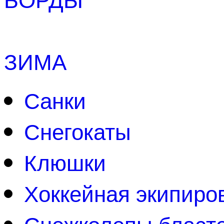
ЗИМА
Санки
Снегокаты
Клюшки
Хоккейная экипиро
Снежколепы бласт